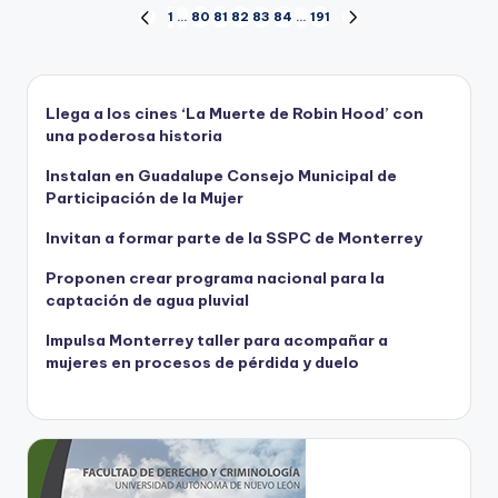
Paginación
1
…
80
81
82
83
84
…
191
PÁGINA
SIGUIENTE
ANTERIOR
PÁGINA
de
entradas
Llega a los cines ‘La Muerte de Robin Hood’ con
una poderosa historia
Instalan en Guadalupe Consejo Municipal de
Participación de la Mujer
Invitan a formar parte de la SSPC de Monterrey
Proponen crear programa nacional para la
captación de agua pluvial
Impulsa Monterrey taller para acompañar a
mujeres en procesos de pérdida y duelo