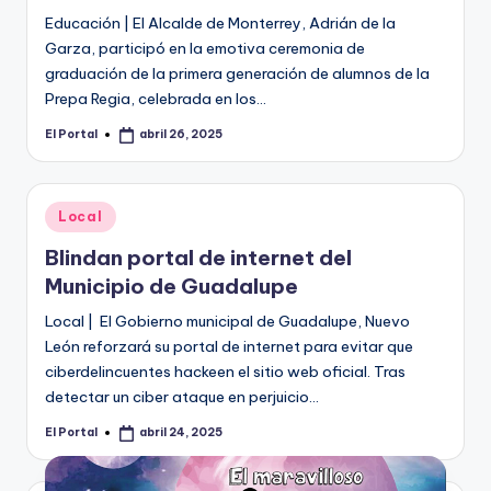
Educación | El Alcalde de Monterrey, Adrián de la
Garza, participó en la emotiva ceremonia de
graduación de la primera generación de alumnos de la
Prepa Regia, celebrada en los…
El Portal
abril 26, 2025
Publicado
por
Publicado
Local
en
Blindan portal de internet del
Municipio de Guadalupe
Local | El Gobierno municipal de Guadalupe, Nuevo
León reforzará su portal de internet para evitar que
ciberdelincuentes hackeen el sitio web oficial. Tras
detectar un ciber ataque en perjuicio…
El Portal
abril 24, 2025
Publicado
por