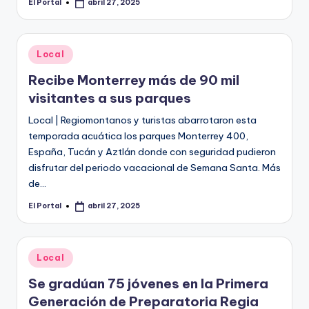
El Portal
abril 27, 2025
Publicado
por
Publicado
Local
en
Recibe Monterrey más de 90 mil
visitantes a sus parques
Local | Regiomontanos y turistas abarrotaron esta
temporada acuática los parques Monterrey 400,
España, Tucán y Aztlán donde con seguridad pudieron
disfrutar del periodo vacacional de Semana Santa. Más
de…
El Portal
abril 27, 2025
Publicado
por
Publicado
Local
en
Se gradúan 75 jóvenes en la Primera
Generación de Preparatoria Regia