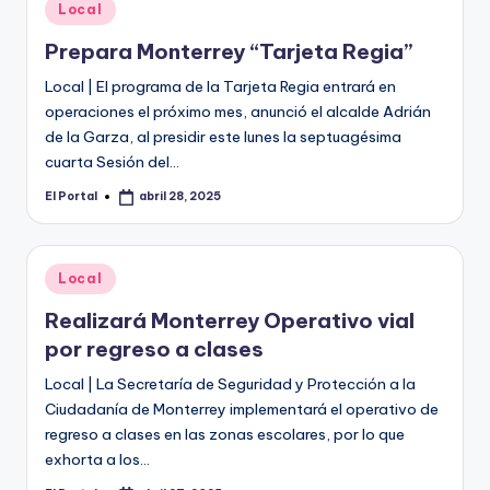
o
Publicado
Local
en
n
Prepara Monterrey “Tarjeta Regia”
t
Local | El programa de la Tarjeta Regia entrará en
e
operaciones el próximo mes, anunció el alcalde Adrián
de la Garza, al presidir este lunes la septuagésima
rr
cuarta Sesión del…
e
El Portal
abril 28, 2025
Publicado
y
por
Publicado
Local
en
Realizará Monterrey Operativo vial
por regreso a clases
Local | La Secretaría de Seguridad y Protección a la
Ciudadanía de Monterrey implementará el operativo de
regreso a clases en las zonas escolares, por lo que
exhorta a los…