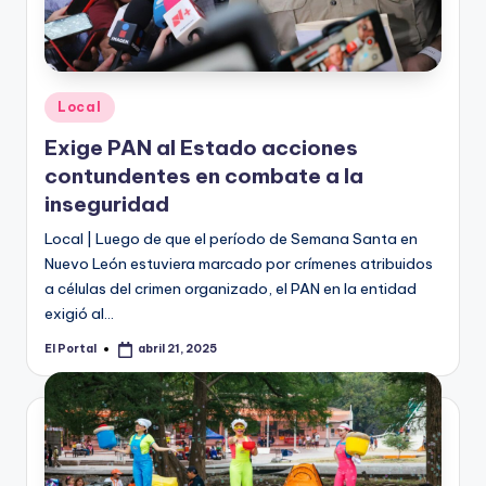
Publicado
Local
en
Exige PAN al Estado acciones
contundentes en combate a la
inseguridad
Local | Luego de que el período de Semana Santa en
Nuevo León estuviera marcado por crímenes atribuidos
a células del crimen organizado, el PAN en la entidad
exigió al…
El Portal
abril 21, 2025
Publicado
por