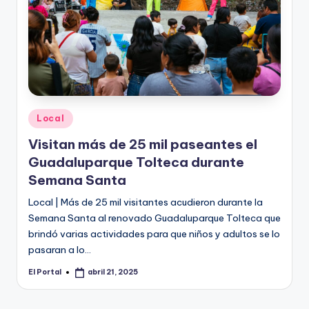
Publicado
Local
en
Visitan más de 25 mil paseantes el
Guadaluparque Tolteca durante
Semana Santa
Local | Más de 25 mil visitantes acudieron durante la
Semana Santa al renovado Guadaluparque Tolteca que
brindó varias actividades para que niños y adultos se lo
pasaran a lo…
El Portal
abril 21, 2025
Publicado
por