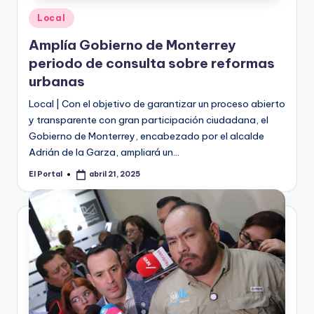
Publicado
Local
en
Amplía Gobierno de Monterrey
periodo de consulta sobre reformas
urbanas
Local | Con el objetivo de garantizar un proceso abierto
y transparente con gran participación ciudadana, el
Gobierno de Monterrey, encabezado por el alcalde
Adrián de la Garza, ampliará un…
El Portal
abril 21, 2025
Publicado
por