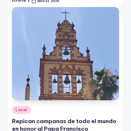
El Portal
abril 22, 2025
Publicado
por
Publicado
Local
en
Repican campanas de todo el mundo
en honor al Papa Francisco