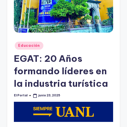
o
n
t
e
rr
Publicado
Educación
e
en
EGAT: 20 Años
y
formando líderes en
la industria turística
El Portal
junio 23, 2025
Publicado
por