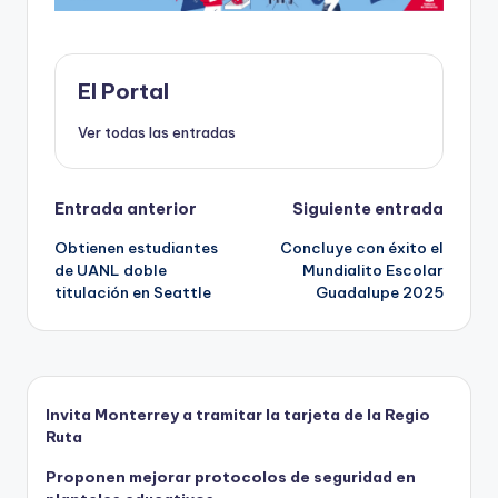
b
d
A
ar
o
o
p
ti
o
n
p
r
El Portal
k
Ver todas las entradas
Navegación
Entrada anterior
Siguiente entrada
Obtienen estudiantes
Concluye con éxito el
de
de UANL doble
Mundialito Escolar
titulación en Seattle
Guadalupe 2025
entradas
Invita Monterrey a tramitar la tarjeta de la Regio
Ruta
Proponen mejorar protocolos de seguridad en