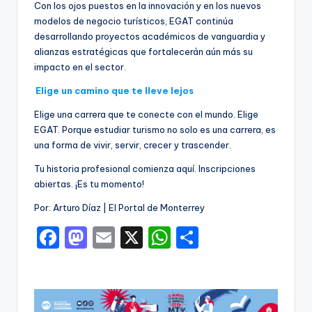
Con los ojos puestos en la innovación y en los nuevos
modelos de negocio turísticos, EGAT continúa
desarrollando proyectos académicos de vanguardia y
alianzas estratégicas que fortalecerán aún más su
impacto en el sector.
Elige un camino que te lleve lejos
Elige una carrera que te conecte con el mundo. Elige
EGAT. Porque estudiar turismo no solo es una carrera, es
una forma de vivir, servir, crecer y trascender.
Tu historia profesional comienza aquí. Inscripciones
abiertas. ¡Es tu momento!
Por: Arturo Díaz | El Portal de Monterrey
F
M
E
X
W
C
a
a
m
h
o
c
st
ai
a
m
e
o
l
ts
p