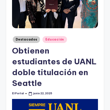
o
n
t
e
rr
Publicado
Destacados
Educación
e
en
Obtienen
y
estudiantes de UANL
doble titulación en
Seattle
El Portal
junio 22, 2025
Publicado
por