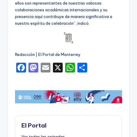
ellos son representantes de nuestras valiosas
colaboraciones académicas internacionales y su
presencia aquí contribuye de manera significativa a
nuestro espíritu de celebración”, indicó.
Redacción | El Portal de Monterrey
F
M
E
X
W
C
a
a
m
h
o
c
st
ai
a
m
e
o
l
ts
p
b
d
A
ar
o
o
p
ti
o
n
p
r
El Portal
k
Ver todas las entradas