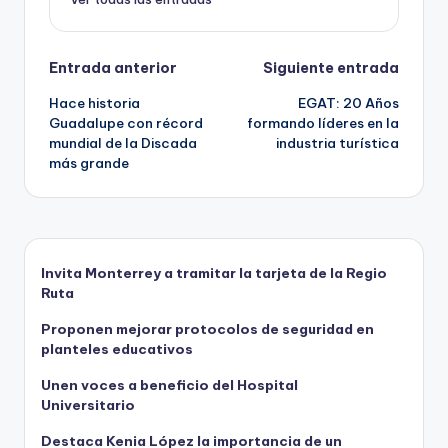
Navegación
Entrada anterior
Siguiente entrada
Hace historia
EGAT: 20 Años
de
Guadalupe con récord
formando líderes en la
mundial de la Discada
industria turística
entradas
más grande
Invita Monterrey a tramitar la tarjeta de la Regio
Ruta
Proponen mejorar protocolos de seguridad en
planteles educativos
Unen voces a beneficio del Hospital
Universitario
Destaca Kenia López la importancia de un