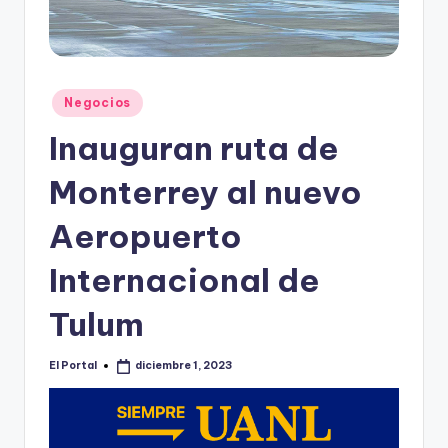
o
n
t
e
Publicado
Negocios
en
rr
Inauguran ruta de
e
Monterrey al nuevo
y
Aeropuerto
Internacional de
Tulum
El Portal
diciembre 1, 2023
Publicado
por