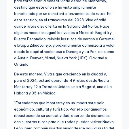
para fortalecer la conectividad aérea de Monterrey,
destino que este año se ha visto ampliamente
beneficiado por un constante lanzamiento de rutas. En
este sentido, en el transcurso del 2023, Viva añadió
quince rutas a su oferta en la Sultana del Norte. Hace
algunos meses inauguró los vuelos a Mexicali, Bogotá y
Puerto Escondido; reinició las rutas de verano a Cozumel
e Ixtapa Zihuatanejo; y próximamente comenzará a volar
desde la capital neolonesa a Durango y La Paz, así como
a Austin, Denver, Miami, Nueva York (JFK), Oakland y
Orlando.
De esta manera, Viva sigue creciendo en la ciudad y,
para el 2024, estará operando 49 rutas desde/hacia
Monterrey: 12 a Estados Unidos, una a Bogotá, una a La
Habana y 35 en México.
“Entendemos que Monterrey es un importante polo
económico, cultural y turístico. Por ello continuamos
robusteciendo su conectividad; acortando distancias
con nuestras rutas para que todos puedan visitar Nuevo
León, pero también puedan viajar desde aquí al resto del