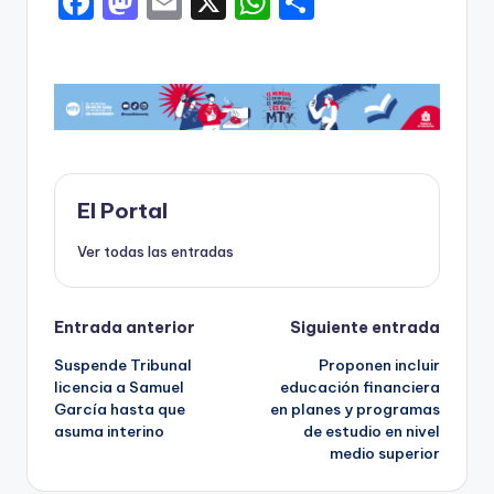
F
M
E
X
W
C
a
a
m
h
o
c
st
ai
a
m
e
o
l
ts
p
b
d
A
ar
o
o
p
ti
o
n
p
r
El Portal
k
Ver todas las entradas
Navegación
Entrada anterior
Siguiente entrada
Suspende Tribunal
Proponen incluir
de
licencia a Samuel
educación financiera
García hasta que
en planes y programas
entradas
asuma interino
de estudio en nivel
medio superior