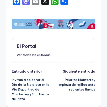
F
M
E
X
W
C
a
a
m
h
o
c
st
ai
a
m
e
o
l
ts
p
b
d
A
ar
o
o
p
ti
o
n
p
r
El Portal
k
Ver todas las entradas
Navegación
Entrada anterior
Siguiente entrada
Invitan a celebrar el
Prioriza Monterrey
de
Día de la Bicicleta en la
limpieza de rejillas ante
Vía Deportiva de
recientes lluvias
entradas
Monterrey y San Pedro
de Pinta