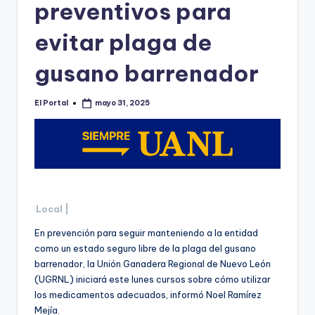
o
preventivos para
n
evitar plaga de
t
gusano barrenador
e
rr
El Portal
mayo 31, 2025
Publicado
e
por
y
Local |
En prevención para seguir manteniendo a la entidad
como un estado seguro libre de la plaga del gusano
barrenador, la Unión Ganadera Regional de Nuevo León
(UGRNL) iniciará este lunes cursos sobre cómo utilizar
los medicamentos adecuados, informó Noel Ramírez
Mejía.