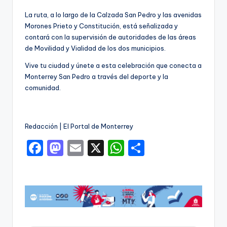
La ruta, a lo largo de la Calzada San Pedro y las avenidas
Morones Prieto y Constitución, está señalizada y
contará con la supervisión de autoridades de las áreas
de Movilidad y Vialidad de los dos municipios.
Vive tu ciudad y únete a esta celebración que conecta a
Monterrey San Pedro a través del deporte y la
comunidad.
Redacción | El Portal de Monterrey
F
M
E
X
W
C
a
a
m
h
o
c
st
ai
a
m
e
o
l
ts
p
b
d
A
ar