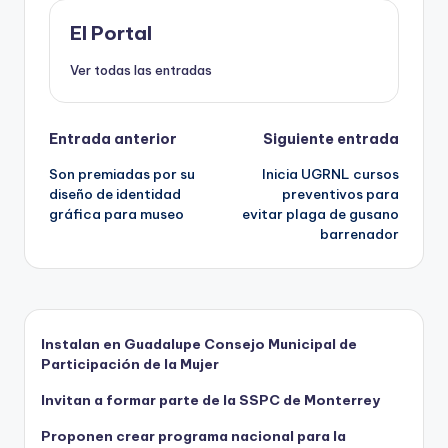
o
o
p
ti
o
n
p
r
El Portal
k
Ver todas las entradas
Navegación
Entrada anterior
Siguiente entrada
Son premiadas por su
Inicia UGRNL cursos
de
diseño de identidad
preventivos para
gráfica para museo
evitar plaga de gusano
entradas
barrenador
Instalan en Guadalupe Consejo Municipal de
Participación de la Mujer
Invitan a formar parte de la SSPC de Monterrey
Proponen crear programa nacional para la