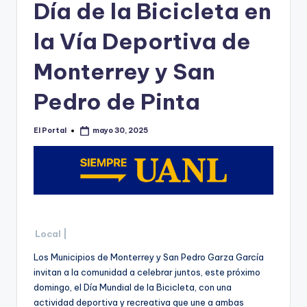
o
Día de la Bicicleta en
n
la Vía Deportiva de
t
Monterrey y San
e
rr
Pedro de Pinta
e
El Portal
mayo 30, 2025
y
Publicado
por
Local |
Los Municipios de Monterrey y San Pedro Garza García
invitan a la comunidad a celebrar juntos, este próximo
domingo, el Día Mundial de la Bicicleta, con una
actividad deportiva y recreativa que une a ambas