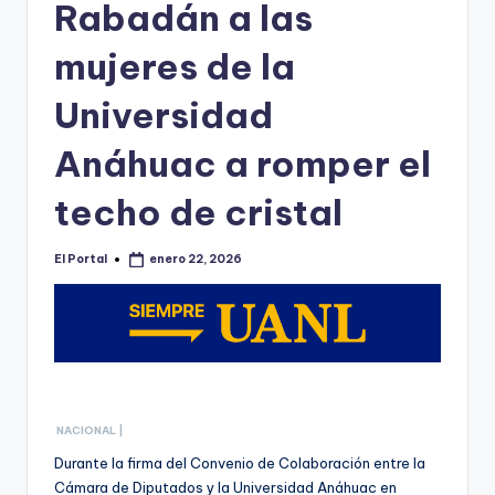
o
Rabadán a las
n
mujeres de la
t
Universidad
e
rr
Anáhuac a romper el
e
techo de cristal
y
El Portal
enero 22, 2026
Publicado
por
NACIONAL |
Durante la firma del Convenio de Colaboración entre la
Cámara de Diputados y la Universidad Anáhuac en