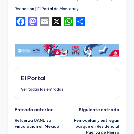
Redacción | El Portal de Monterrey
F
M
E
X
W
C
a
a
m
h
o
c
st
ai
a
m
e
o
l
ts
p
b
d
A
ar
o
o
p
ti
o
n
p
r
El Portal
k
Ver todas las entradas
Navegación
Entrada anterior
Siguiente entrada
Refuerza UANL su
Remodelan y entregan
de
vinculación en México
parque en Residencial
Puerta de Hierro