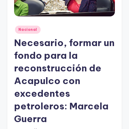
o
n
t
e
Publicado
Nacional
en
rr
Necesario, formar un
e
fondo para la
y
reconstrucción de
Acapulco con
excedentes
petroleros: Marcela
Guerra