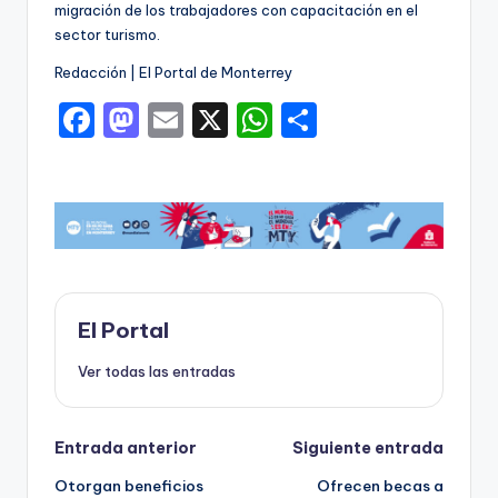
migración de los trabajadores con capacitación en el
sector turismo.
Redacción | El Portal de Monterrey
F
M
E
X
W
C
a
a
m
h
o
c
st
ai
a
m
e
o
l
ts
p
b
d
A
ar
o
o
p
ti
o
n
p
r
El Portal
k
Ver todas las entradas
Navegación
Entrada anterior
Siguiente entrada
Otorgan beneficios
Ofrecen becas a