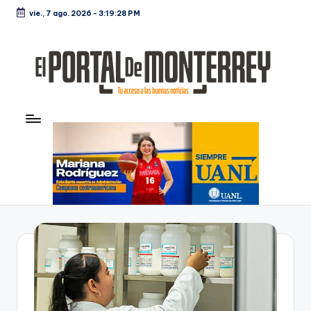
vie., 7 ago. 2026
-
3:19:29 PM
Saltar
al
contenido
E
Noticias
l
P
o
rt
al
d
e
M