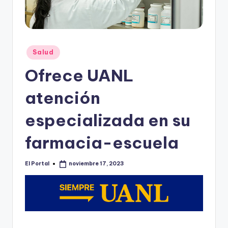
o
n
t
e
Publicado
Salud
en
rr
Ofrece UANL
e
atención
y
especializada en su
farmacia-escuela
El Portal
noviembre 17, 2023
Publicado
por