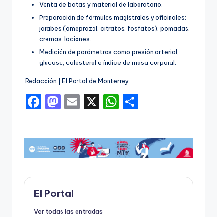
Venta de batas y material de laboratorio.
Preparación de fórmulas magistrales y oficinales:
jarabes (omeprazol, citratos, fosfatos), pomadas,
cremas, lociones.
Medición de parámetros como presión arterial,
glucosa, colesterol e índice de masa corporal.
Redacción | El Portal de Monterrey
F
M
E
X
W
C
a
a
m
h
o
c
st
ai
a
m
e
o
l
ts
p
b
d
A
ar
o
o
p
ti
o
n
p
r
El Portal
k
Ver todas las entradas