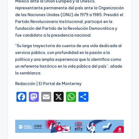
México ante la Unión Europea y la Unesco,
representante permanente del país ante la Organización
de las Naciones Unidas (ONU) de 1979 a 1985. Presidió el
Partido Revolucionario Institucional, participó en la
fundación del Partido de la Revolución Democrática y
fue candidato a la presidencia nacional.
“Su larga trayectoria da cuenta de una vida dedicada al
servicio público, con profundidad en la pasión a la
política y una amplia experiencia que lo identifica como
un referente histórico en la vida pública del país”, añade
la semblanza.
Redacción | El Portal de Monterrey
F
M
E
X
W
C
a
a
m
h
o
c
st
ai
a
m
e
o
l
ts
p
b
d
A
ar