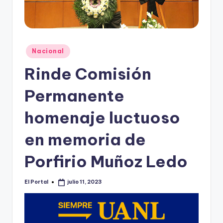
o
n
t
e
Publicado
Nacional
en
rr
Rinde Comisión
e
Permanente
y
homenaje luctuoso
en memoria de
Porfirio Muñoz Ledo
El Portal
julio 11, 2023
Publicado
por