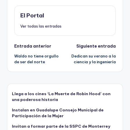
o
o
p
ti
o
n
p
r
El Portal
k
Ver todas las entradas
Navegación
Entrada anterior
Siguiente entrada
Waldo no tiene orgullo
Dedican su verano a la
de
de ser del norte
ciencia y la ingeniería
entradas
Llega a los cines ‘La Muerte de Robin Hood’ con
una poderosa historia
Instalan en Guadalupe Consejo Municipal de
Participación de la Mujer
Invitan a formar parte de la SSPC de Monterrey