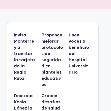
Invita
Proponen
Unen
Monterre
mejorar
voces a
y a
protocolo
beneficio
tramitar
s de
del
la tarjeta
segurida
Hospital
de la
d en
Universit
Regio
planteles
ario
Ruta
educativ
os
Destaca
Crecen
Kenia
desafíos
López la
de salud