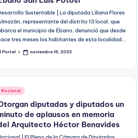
Ébano San Luis Potosí
Desarrollo Sustentable | La diputada Liliana Flores
Almazán, representante del distrito 13 local, que
abarca el municipio de Ébano, denunció que desde
hace tres meses los habitantes de esta localidad…
noviembre 15, 2023
l Portal
ublicado
or
Publicado
Nacional
en
Otorgan diputadas y diputados un
minuto de aplausos en memoria
del Arquitecto Héctor Benavides
Nacional | El Pleno de la Cámara de Diputados