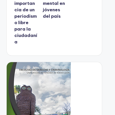
importan
mental en
cia de un
jóvenes
periodism
del país
o libre
para la
ciudadaní
a