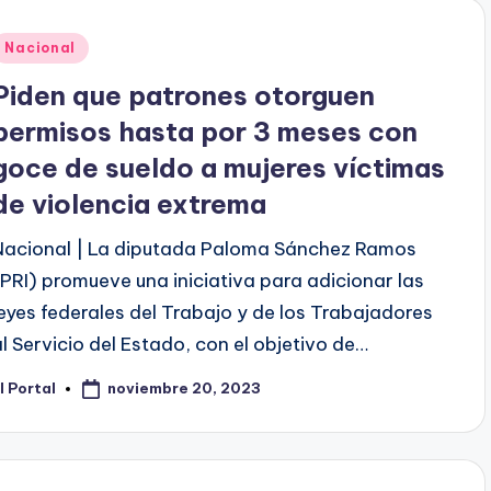
Publicado
Nacional
en
Piden que patrones otorguen
permisos hasta por 3 meses con
goce de sueldo a mujeres víctimas
de violencia extrema
Nacional | La diputada Paloma Sánchez Ramos
(PRI) promueve una iniciativa para adicionar las
leyes federales del Trabajo y de los Trabajadores
al Servicio del Estado, con el objetivo de…
noviembre 20, 2023
l Portal
ublicado
or