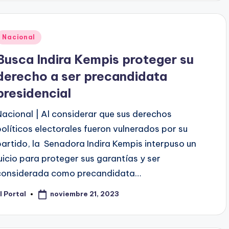
Publicado
Nacional
en
Busca Indira Kempis proteger su
derecho a ser precandidata
presidencial
Nacional | Al considerar que sus derechos
políticos electorales fueron vulnerados por su
partido, la Senadora Indira Kempis interpuso un
juicio para proteger sus garantías y ser
considerada como precandidata…
noviembre 21, 2023
l Portal
ublicado
or