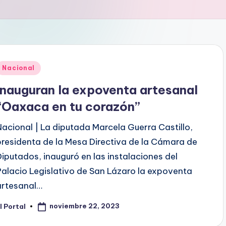
Publicado
Nacional
en
Inauguran la expoventa artesanal
“Oaxaca en tu corazón”
Nacional | La diputada Marcela Guerra Castillo,
presidenta de la Mesa Directiva de la Cámara de
Diputados, inauguró en las instalaciones del
Palacio Legislativo de San Lázaro la expoventa
artesanal…
noviembre 22, 2023
l Portal
ublicado
or