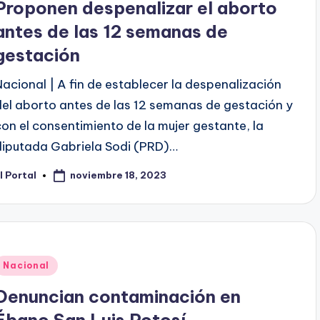
Proponen despenalizar el aborto
antes de las 12 semanas de
gestación
Nacional | A fin de establecer la despenalización
del aborto antes de las 12 semanas de gestación y
con el consentimiento de la mujer gestante, la
diputada Gabriela Sodi (PRD)…
noviembre 18, 2023
l Portal
ublicado
or
Publicado
Nacional
en
Denuncian contaminación en