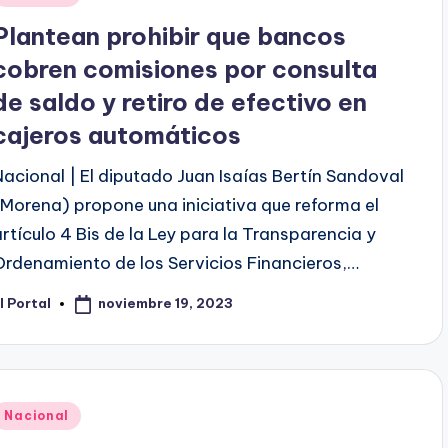
en
Plantean prohibir que bancos
cobren comisiones por consulta
de saldo y retiro de efectivo en
cajeros automáticos
Nacional | El diputado Juan Isaías Bertín Sandoval
(Morena) propone una iniciativa que reforma el
artículo 4 Bis de la Ley para la Transparencia y
Ordenamiento de los Servicios Financieros,…
noviembre 19, 2023
l Portal
ublicado
or
Publicado
Nacional
en