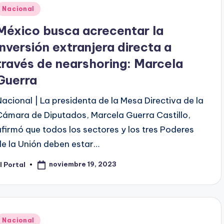
Publicado
Nacional
en
México busca acrecentar la
inversión extranjera directa a
través de nearshoring: Marcela
Guerra
Nacional | La presidenta de la Mesa Directiva de la
Cámara de Diputados, Marcela Guerra Castillo,
afirmó que todos los sectores y los tres Poderes
de la Unión deben estar…
noviembre 19, 2023
l Portal
ublicado
or
Publicado
Nacional