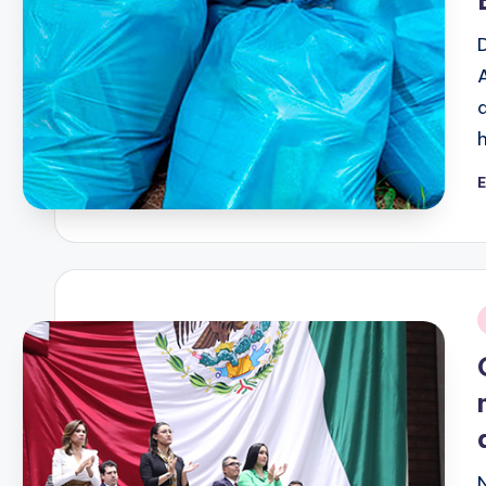
E
P
p