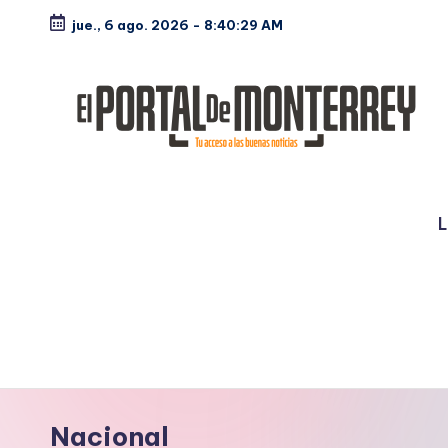
jue., 6 ago. 2026
-
8:40:30 AM
Saltar
al
contenido
E
Noticias
l
L
P
o
rt
a
l
Nacional