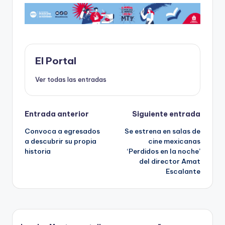
e
o
l
ts
p
b
d
A
ar
o
o
p
ti
o
n
p
r
El Portal
k
Ver todas las entradas
Navegación
Entrada anterior
Siguiente entrada
Convoca a egresados
Se estrena en salas de
de
a descubrir su propia
cine mexicanas
historia
‘Perdidos en la noche’
entradas
del director Amat
Escalante