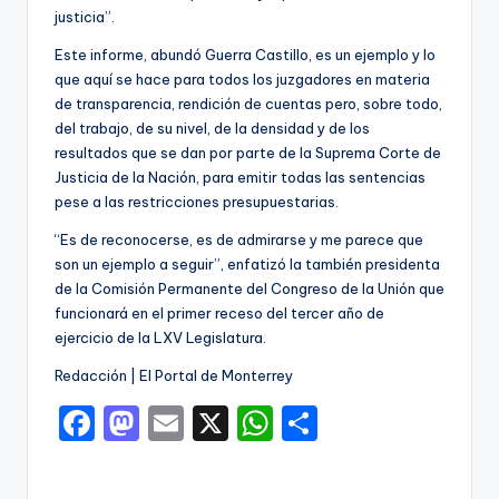
justicia”.
Este informe, abundó Guerra Castillo, es un ejemplo y lo
que aquí se hace para todos los juzgadores en materia
de transparencia, rendición de cuentas pero, sobre todo,
del trabajo, de su nivel, de la densidad y de los
resultados que se dan por parte de la Suprema Corte de
Justicia de la Nación, para emitir todas las sentencias
pese a las restricciones presupuestarias.
“Es de reconocerse, es de admirarse y me parece que
son un ejemplo a seguir”, enfatizó la también presidenta
de la Comisión Permanente del Congreso de la Unión que
funcionará en el primer receso del tercer año de
ejercicio de la LXV Legislatura.
Redacción | El Portal de Monterrey
F
M
E
X
W
C
a
a
m
h
o
c
st
ai
a
m