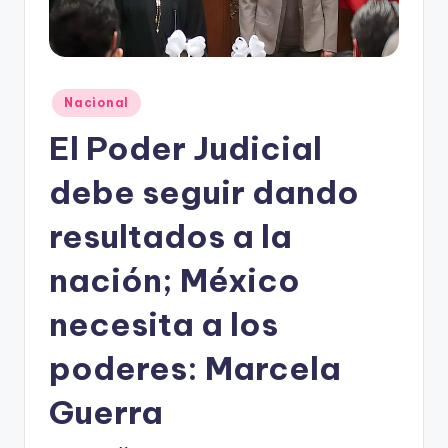
o
n
t
e
Publicado
Nacional
en
rr
El Poder Judicial
e
debe seguir dando
y
resultados a la
nación; México
necesita a los
poderes: Marcela
Guerra