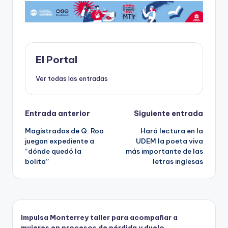
e
o
l
ts
p
b
d
A
ar
o
o
p
ti
o
n
p
r
El Portal
k
Ver todas las entradas
Navegación
Entrada anterior
Siguiente entrada
Magistrados de Q. Roo
Hará lectura en la
de
juegan expediente a
UDEM la poeta viva
“dónde quedó la
más importante de las
entradas
bolita”
letras inglesas
Impulsa Monterrey taller para acompañar a
mujeres en procesos de pérdida y duelo