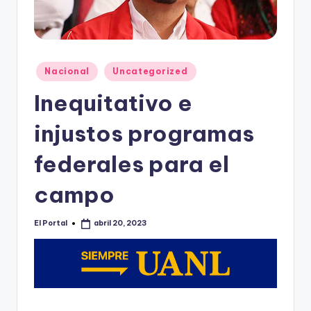
o
n
t
e
Publicado
Nacional
Uncategorized
en
rr
Inequitativo e
e
injustos programas
y
federales para el
campo
El Portal
abril 20, 2023
Publicado
por