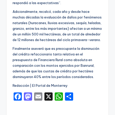
respondió a las expectativas”.
Adicionalmente, recalcó, cada año y desde hace
muchas décadas la evaluación de daños por fenómenos
naturales (huracanes, lluvias excesivas, sequía, heladas,
granizo, entre los más importantes) afectan a un mínimo
de un millón 500 mil hectáreas, de un total de alrededor
de 12 millones de hectáreas del ciclo primavera-verano.
Finalmente aseveró que es preocupante la disminución
del crédito refaccionario tanto relativa en el
presupuesto de Financiera Rural como absoluta en
comparación con los montos ejercidos por Banrural,
además de que las cuotas de crédito por hectárea
disminuyeron 40% entre los períodos considerados.
Redacción | El Portal de Monterrey
F
M
E
X
W
C
a
a
m
h
o
c
st
ai
a
m