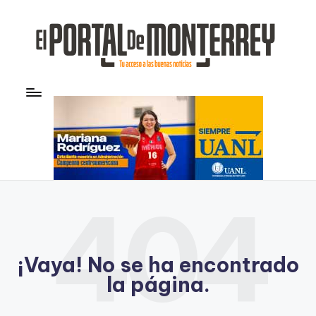
Saltar
al
contenido
E
Noticias
l
P
o
rt
al
404
d
e
¡Vaya! No se ha encontrado
M
la página.
o
n