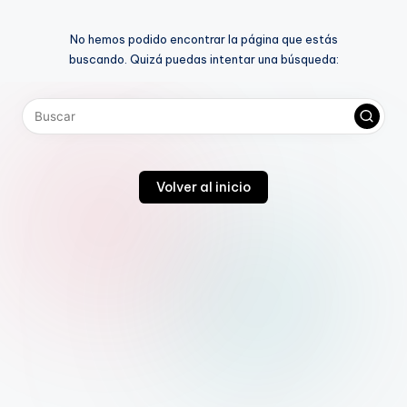
t
No hemos podido encontrar la página que estás
e
buscando. Quizá puedas intentar una búsqueda:
rr
e
y
Volver al inicio